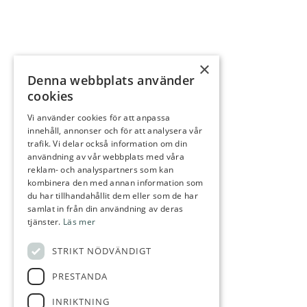
×
Denna webbplats använder
ARVIKA GOLFKLUBB
cookies
Kansli/Golfshop
Vi använder cookies för att anpassa
0703-88 41 33
innehåll, annonser och för att analysera vår
info@arvikagk.com
trafik. Vi delar också information om din
användning av vår webbplats med våra
reklam- och analyspartners som kan
kombinera den med annan information som
Öppettider fr.om. V.15 Kansli/Shop
du har tillhandahållit dem eller som de har
samlat in från din användning av deras
Måndag-Torsdag 09:00-16:00
tjänster.
Läs mer
Fredag 09:00-14:00
STRIKT NÖDVÄNDIGT
Lördag-Söndag 08:00-14:00
PRESTANDA
INRIKTNING