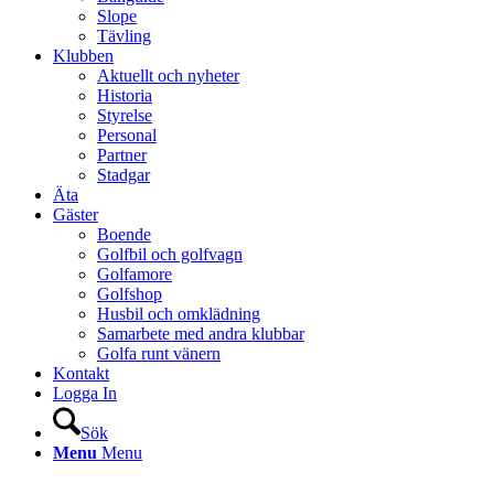
Slope
Tävling
Klubben
Aktuellt och nyheter
Historia
Styrelse
Personal
Partner
Stadgar
Äta
Gäster
Boende
Golfbil och golfvagn
Golfamore
Golfshop
Husbil och omklädning
Samarbete med andra klubbar
Golfa runt vänern
Kontakt
Logga In
Sök
Menu
Menu