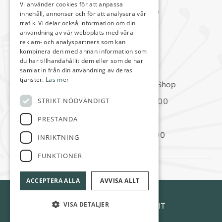
Vi använder cookies för att anpassa
Arvika Golfklubb
innehåll, annonser och för att analysera vår
trafik. Vi delar också information om din
Kansli/Golfshop
användning av vår webbplats med våra
reklam- och analyspartners som kan
0703-88 41 33
kombinera den med annan information som
info@arvikagk.com
du har tillhandahållit dem eller som de har
samlat in från din användning av deras
tjänster.
Läs mer
Öppettider fr.om. V.15 Kansli/Shop
STRIKT NÖDVÄNDIGT
Måndag-Torsdag 09:00-16:00
Fredag 09:00-14:00
PRESTANDA
Lördag-Söndag 08:00-14:00
INRIKTNING
FUNKTIONER
ACCEPTERA ALLA
AVVISA ALLT
© Arvika Golfklubb
VISA DETALJER
Hemsidan levereras av Kust IT
Cookie Inställningar