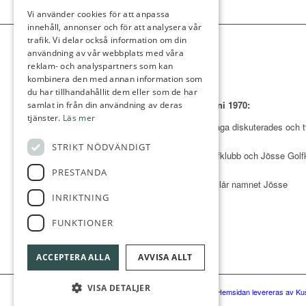
Vi använder cookies för att anpassa
innehåll, annonser och för att analysera vår
trafik. Vi delar också information om din
användning av vår webbplats med våra
reklam- och analyspartners som kan
kombinera den med annan information som
du har tillhandahållit dem eller som de har
Ur protokoll 2 juni 1970:
samlat in från din användning av deras
tjänster.
Läs mer
Klubbens namnfråga diskuterades och 
förslag
STRIKT NÖDVÄNDIGT
fanns, Arvika Golfklubb och Jösse Golf
Majoriteten
PRESTANDA
av styrelsen föreslår namnet Jösse
INRIKTNING
Golfklubb.
FUNKTIONER
ACCEPTERA ALLA
AVVISA ALLT
VISA DETALJER
© Arvika Golfklubb
|
Hemsidan levereras av Kus