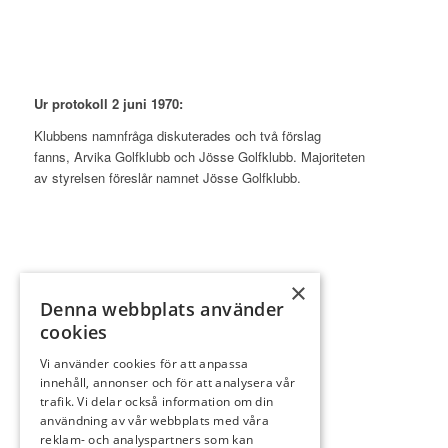
Ur protokoll 2 juni 1970:
Klubbens namnfråga diskuterades och två förslag
fanns, Arvika Golfklubb och Jösse Golfklubb. Majoriteten
av styrelsen föreslår namnet Jösse Golfklubb.
×
Denna webbplats använder
ARVIKA GOLFKLUBB
cookies
Kansli/Golfshop
Vi använder cookies för att anpassa
0703-88 41 33
innehåll, annonser och för att analysera vår
info@arvikagk.com
trafik. Vi delar också information om din
användning av vår webbplats med våra
reklam- och analyspartners som kan