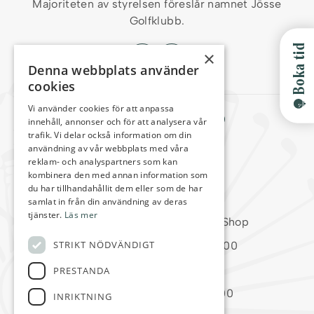
Majoriteten
av styrelsen föreslår namnet Jösse
Golfklubb.
Boka tid
×
Denna webbplats använder
cookies
Vi använder cookies för att anpassa
Arvika Golfklubb
innehåll, annonser och för att analysera vår
trafik. Vi delar också information om din
Kansli/Golfshop
användning av vår webbplats med våra
reklam- och analyspartners som kan
0703-88 41 33
kombinera den med annan information som
info@arvikagk.com
du har tillhandahållit dem eller som de har
samlat in från din användning av deras
tjänster.
Läs mer
Öppettider fr.om. V.15 Kansli/Shop
STRIKT NÖDVÄNDIGT
Måndag-Torsdag 09:00-16:00
Fredag 09:00-14:00
PRESTANDA
Lördag-Söndag 08:00-14:00
INRIKTNING